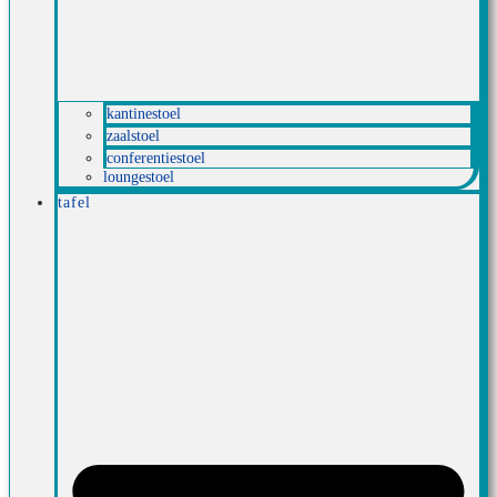
kantinestoel
zaalstoel
conferentiestoel
loungestoel
tafel