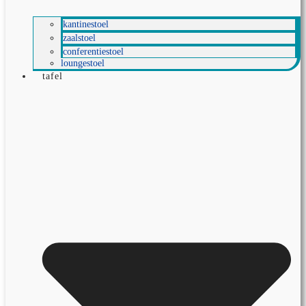
kantinestoel
zaalstoel
conferentiestoel
loungestoel
tafel