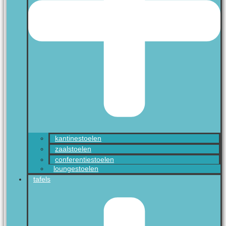
kantinestoelen
zaalstoelen
conferentiestoelen
loungestoelen
tafels