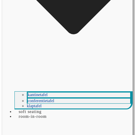
kantinetafel
conferentietafel
klaptafel
soft seating
room-in-room