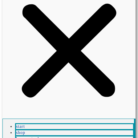
start
shop