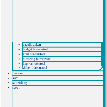
zadelkrukken
budget bureaustoel
köhl bureaustoel
bioswing bureaustoel
hag kantoorstoel
klöber bureaustoel
bureau
kast
scheiding
stoel