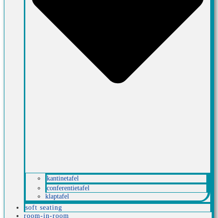
kantinetafel
conferentietafel
klaptafel
soft seating
room-in-room