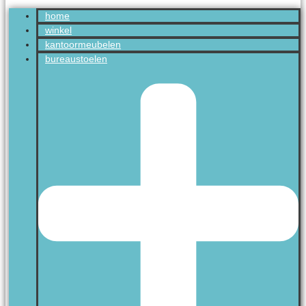
home
winkel
kantoormeubelen
bureaustoelen