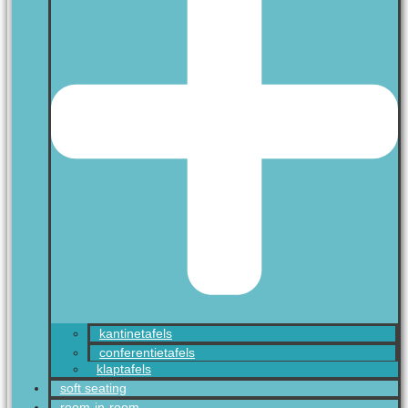
kantinetafels
conferentietafels
klaptafels
soft seating
room-in-room