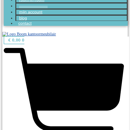
———————
mijn account
blog
contact
€
0,00
0