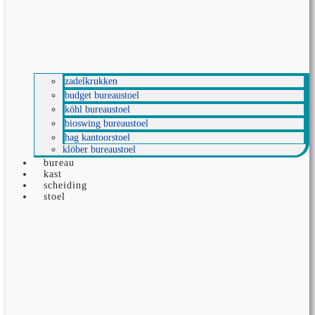
zadelkrukken
budget bureaustoel
köhl bureaustoel
bioswing bureaustoel
hag kantoorstoel
klöber bureaustoel
bureau
kast
scheiding
stoel