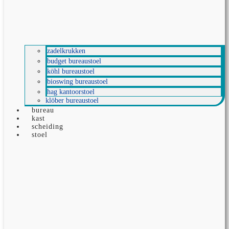
zadelkrukken
budget bureaustoel
köhl bureaustoel
bioswing bureaustoel
hag kantoorstoel
klöber bureaustoel
bureau
kast
scheiding
stoel