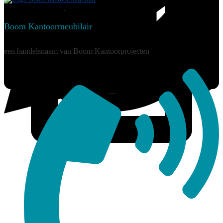
Boom Kantoormeubilair
een handelsnaam van Boom Kantoorprojecten