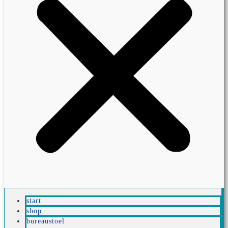
start
shop
bureaustoel