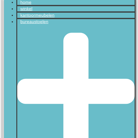
home
winkel
kantoormeubelen
bureaustoelen