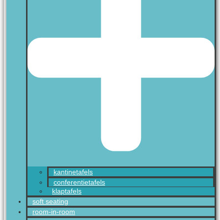
kantinetafels
conferentietafels
klaptafels
soft seating
room-in-room