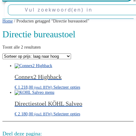
Home
/ Producten getagged “Directie bureaustoel”
Directie bureaustoel
Gesorteerd
Toont alle 2 resultaten
op
prijs:
laag
naar
hoog
Connex2 Highback
€
1.218,00
Selecteer opties
(excl. BTW)
Directiestoel KÖHL Salveo
€
2.180,00
Selecteer opties
(excl. BTW)
Deel deze pagina: