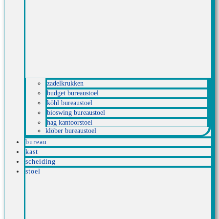
zadelkrukken
budget bureaustoel
köhl bureaustoel
bioswing bureaustoel
hag kantoorstoel
klöber bureaustoel
bureau
kast
scheiding
stoel