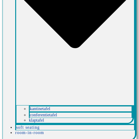
kantinetafel
conferentietafel
klaptafel
soft seating
room-in-room