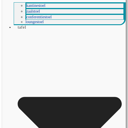
kantinestoel
zaalstoel
conferentiestoel
loungestoel
tafel