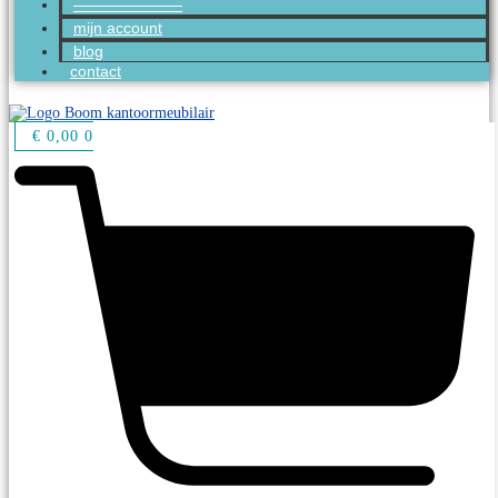
———————
mijn account
blog
contact
€
0,00
0