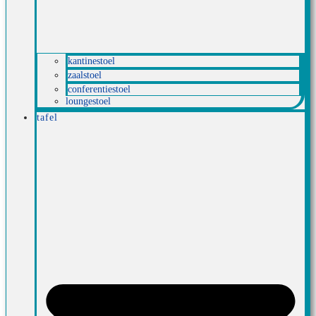
kantinestoel
zaalstoel
conferentiestoel
loungestoel
tafel