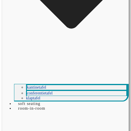
kantinetafel
conferentietafel
klaptafel
soft seating
room-in-room