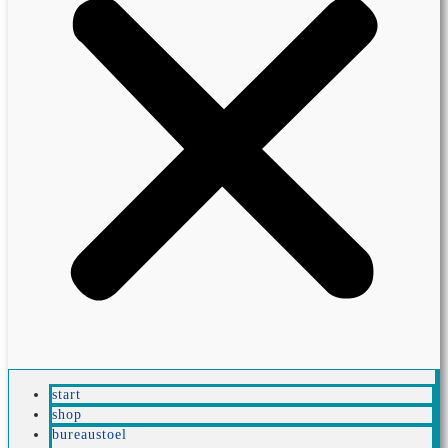
start
shop
bureaustoel