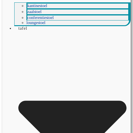
kantinestoel
zaalstoel
conferentiestoel
loungestoel
tafel