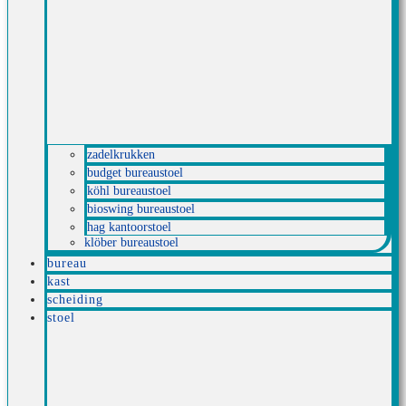
zadelkrukken
budget bureaustoel
köhl bureaustoel
bioswing bureaustoel
hag kantoorstoel
klöber bureaustoel
bureau
kast
scheiding
stoel