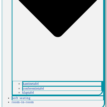
kantinetafel
conferentietafel
klaptafel
soft seating
room-in-room