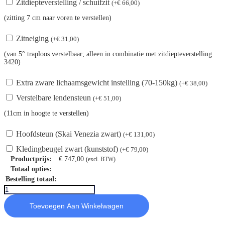
Zitdiepteverstelling / schuifzit
(
+
€
66,00
)
(zitting 7 cm naar voren te verstellen)
Zitneiging
(
+
€
31,00
)
(van 5° traploos verstelbaar; alleen in combinatie met zitdiepteverstelling
3420)
Extra zware lichaamsgewicht instelling (70-150kg)
(
+
€
38,00
)
Verstelbare lendensteun
(
+
€
51,00
)
(11cm in hoogte te verstellen)
Hoofdsteun (Skai Venezia zwart)
(
+
€
131,00
)
Kledingbeugel zwart (kunststof)
(
+
€
79,00
)
Productprijs:
€
747,00
(excl. BTW)
Totaal opties:
Bestelling totaal:
Klöber
Duera
Toevoegen Aan Winkelwagen
aantal