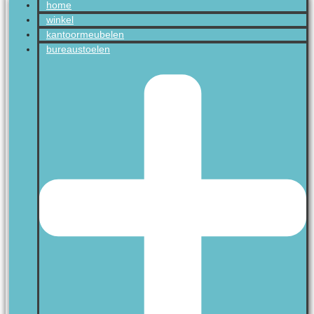
home
winkel
kantoormeubelen
bureaustoelen