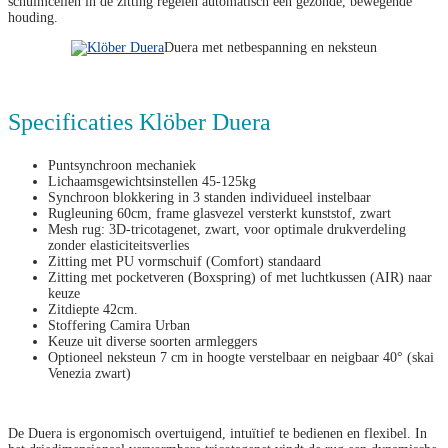
schuimcellen in de zitting regelen automatisch een gezonde, bewegende
houding.
Duera met netbespanning en neksteun
Specificaties Klöber Duera
Puntsynchroon mechaniek
Lichaamsgewichtsinstellen 45-125kg
Synchroon blokkering in 3 standen individueel instelbaar
Rugleuning 60cm, frame glasvezel versterkt kunststof, zwart
Mesh rug: 3D-tricotagenet, zwart, voor optimale drukverdeling
zonder elasticiteitsverlies
Zitting met PU vormschuif (Comfort) standaard
Zitting met pocketveren (Boxspring) of met luchtkussen (AIR) naar
keuze
Zitdiepte 42cm.
Stoffering Camira Urban
Keuze uit diverse soorten armleggers
Optioneel neksteun 7 cm in hoogte verstelbaar en neigbaar 40° (skai
Venezia zwart)
De Duera is ergonomisch overtuigend, intuïtief te bedienen en flexibel. In