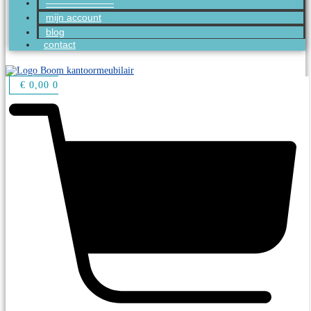
———————
mijn account
blog
contact
€
0,00
0