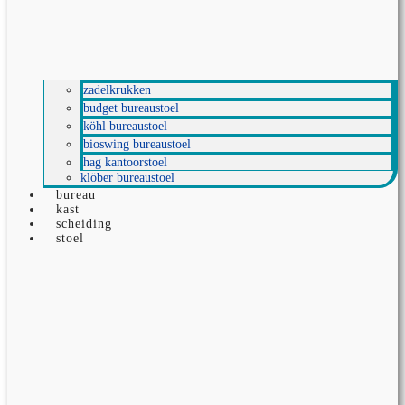
zadelkrukken
budget bureaustoel
köhl bureaustoel
bioswing bureaustoel
hag kantoorstoel
klöber bureaustoel
bureau
kast
scheiding
stoel