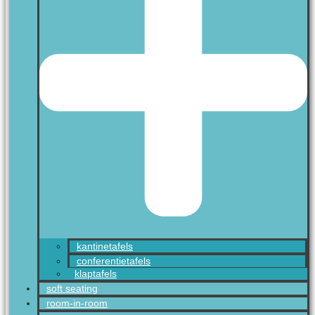
kantinetafels
conferentietafels
klaptafels
soft seating
room-in-room