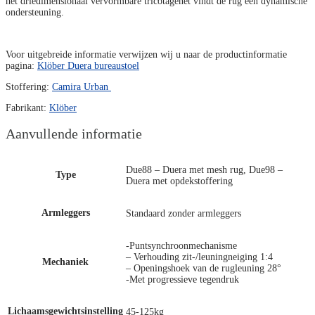
het driedimensionaal vervormbare tricotagenet vindt de rug een dynamische
ondersteuning.
Voor uitgebreide informatie verwijzen wij u naar de productinformatie
pagina:
Klöber Duera bureaustoel
Stoffering:
Camira Urban
Fabrikant:
Klöber
Aanvullende informatie
Due88 – Duera met mesh rug, Due98 –
Type
Duera met opdekstoffering
Armleggers
Standaard zonder armleggers
-Puntsynchroonmechanisme
– Verhouding zit-/leuningneiging 1:4
Mechaniek
– Openingshoek van de rugleuning 28°
-Met progressieve tegendruk
Lichaamsgewichtsinstelling
45-125kg