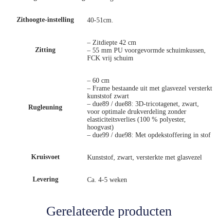
Zithoogte-instelling
40-51cm.
– Zitdiepte 42 cm
Zitting
– 55 mm PU voorgevormde schuimkussen,
FCK vrij schuim
– 60 cm
– Frame bestaande uit met glasvezel versterkt
kunststof zwart
– due89 / due88: 3D-tricotagenet, zwart,
Rugleuning
voor optimale drukverdeling zonder
elasticiteitsverlies (100 % polyester,
hoogvast)
– due99 / due98: Met opdekstoffering in stof
Kruisvoet
Kunststof, zwart, versterkte met glasvezel
Levering
Ca. 4-5 weken
Gerelateerde producten