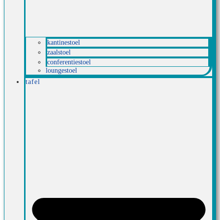
kantinestoel
zaalstoel
conferentiestoel
loungestoel
tafel