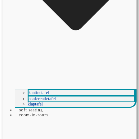
kantinetafel
conferentietafel
klaptafel
soft seating
room-in-room