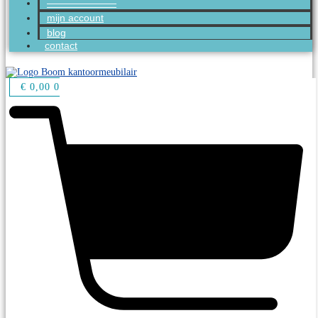
———————
mijn account
blog
contact
€
0,00
0