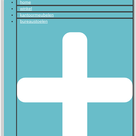
home
winkel
kantoormeubelen
bureaustoelen