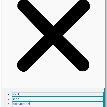
start
shop
bureaustoel