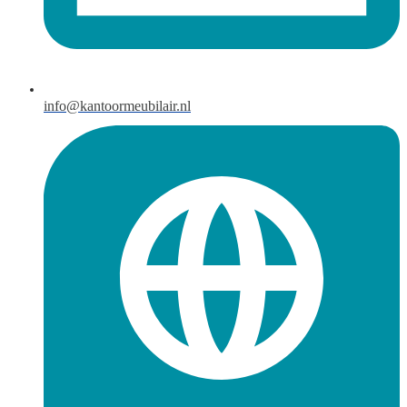
info@kantoormeubilair.nl