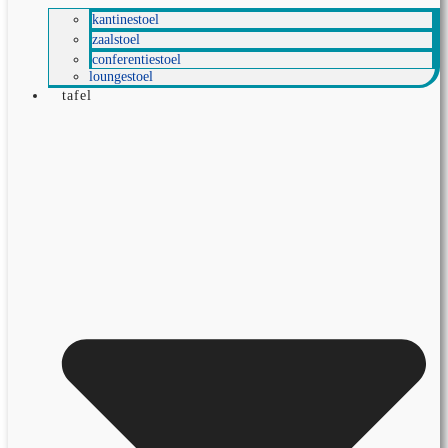
kantinestoel
zaalstoel
conferentiestoel
loungestoel
tafel