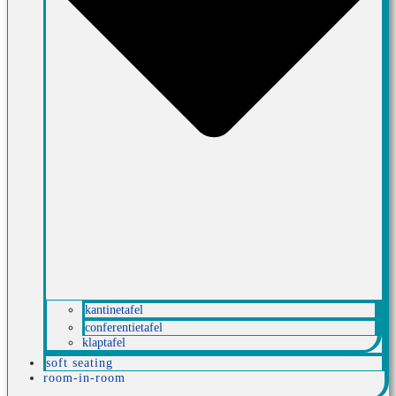
kantinetafel
conferentietafel
klaptafel
soft seating
room-in-room