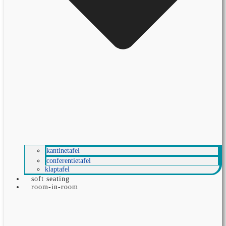
kantinetafel
conferentietafel
klaptafel
soft seating
room-in-room