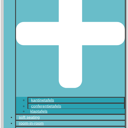
kantinetafels
conferentietafels
klaptafels
soft seating
room-in-room