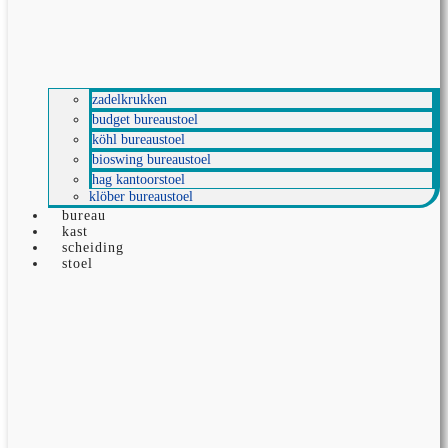
zadelkrukken
budget bureaustoel
köhl bureaustoel
bioswing bureaustoel
hag kantoorstoel
klöber bureaustoel
bureau
kast
scheiding
stoel