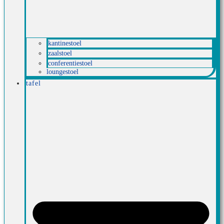
kantinestoel
zaalstoel
conferentiestoel
loungestoel
tafel