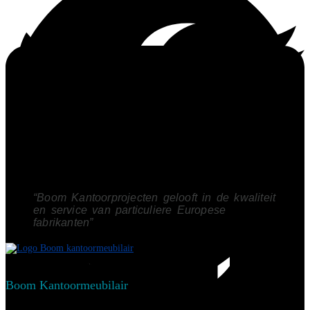
“Boom Kantoorprojecten gelooft in de kwaliteit
en service van particuliere Europese
fabrikanten”
Boom Kantoormeubilair