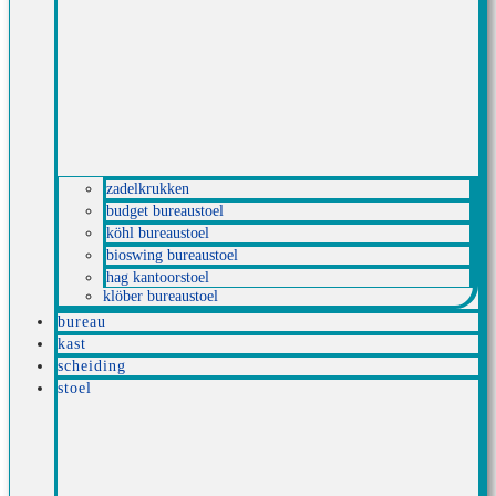
zadelkrukken
budget bureaustoel
köhl bureaustoel
bioswing bureaustoel
hag kantoorstoel
klöber bureaustoel
bureau
kast
scheiding
stoel