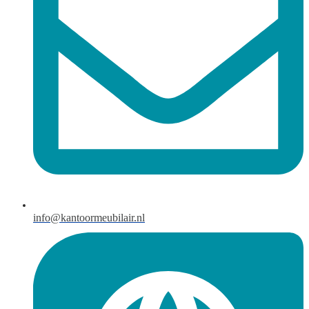
info@kantoormeubilair.nl