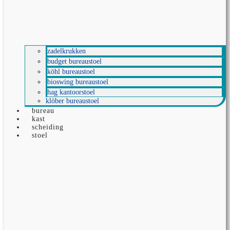
zadelkrukken
budget bureaustoel
köhl bureaustoel
bioswing bureaustoel
hag kantoorstoel
klöber bureaustoel
bureau
kast
scheiding
stoel