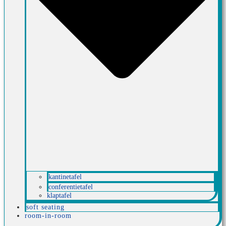
kantinetafel
conferentietafel
klaptafel
soft seating
room-in-room