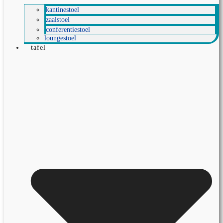
kantinestoel
zaalstoel
conferentiestoel
loungestoel
tafel