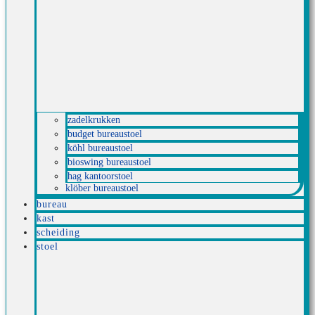
zadelkrukken
budget bureaustoel
köhl bureaustoel
bioswing bureaustoel
hag kantoorstoel
klöber bureaustoel
bureau
kast
scheiding
stoel