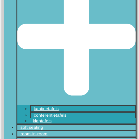
kantinetafels
conferentietafels
klaptafels
soft seating
room-in-room