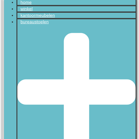
home
winkel
kantoormeubelen
bureaustoelen