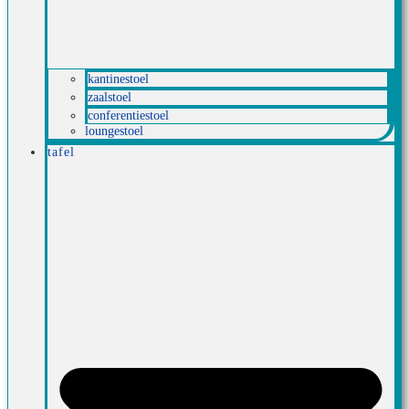
kantinestoel
zaalstoel
conferentiestoel
loungestoel
tafel