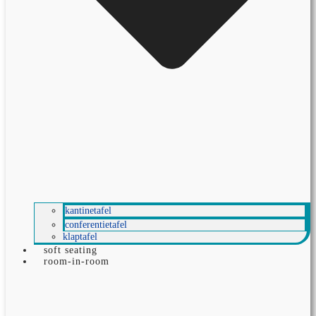
kantinetafel
conferentietafel
klaptafel
soft seating
room-in-room