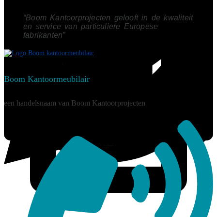
“Boom Kantoorprojecten gelooft in de kwaliteit
en service van particuliere Europese
fabrikanten”
Boom Kantoormeubilair
een handelsnaam van Boom Kantoorprojecten