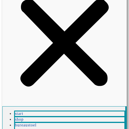
start
shop
bureaustoel